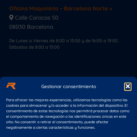
Oficina Maquinista – Barcelona Norte »
Calle Caracas 50
08030 Barcelona
De Lunes a Viernes de 8:00 a 13:00 y de 16:00 a 19:00.
Sábados de 8:00 a 13:00
Gestionar consentimiento
Oficina Hospitalet – Barcelona Sur »
Rambla de la Marina 371
Para ofrecer las mejores experiencias, utilizamos tecnologías como las
cookies para almacenar y/o acceder a la información del dispositivo. El
08907 L’Hospitalet de Llobregat
consentimiento de estas tecnologías nos permitirá procesar datos como
el comportamiento de navegación o las identificaciones únicas en este
De Lunes a Viernes de 8:00 a 13:00 y de 16:00 a 19:00.
sitio. No consentir o retirar el consentimiento, puede afectar
Sábados de 8:00 a 13:00
negativamente a ciertas características y funciones.